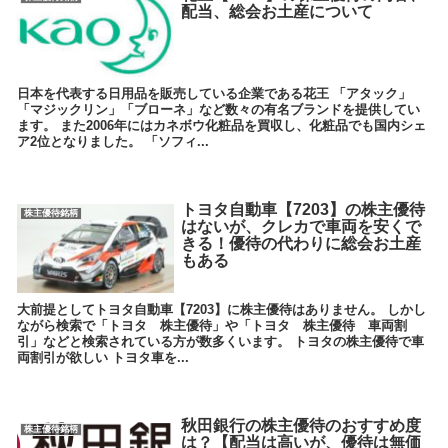
配当、総会お土産について
日本を代表する日用品を販売している企業である花王 「アタック」
「マジックリン」「ブローネ」など数々の有名ブランドを提供してい
ます。 また2006年にはカネボウ化粧品を買収し、化粧品でも国内シェ
ア2位となりました。 「ソフィ...
トヨタ自動車【7203】の株主優待
株主優待銘柄
はないが、クレカで車両を安くで
きる！優待の代わりに総会お土産
もある
大前提としてトヨタ自動車【7203】に株主優待はありません。 しかし
ながら検索で「トヨタ 株主優待」や「トヨタ 株主優待 車両割
引」などと検索されている方が数多くいます。 トヨタの株主優待で車
両割引が欲しい トヨタ車を...
秋田銀行の株主優待のおすすめ度
株主優待銘柄
は？【配当は高いが、優待は無価