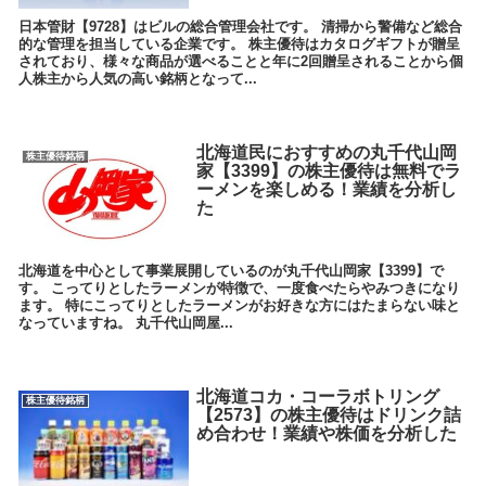
日本管財【9728】はビルの総合管理会社です。 清掃から警備など総合
的な管理を担当している企業です。 株主優待はカタログギフトが贈呈
されており、様々な商品が選べることと年に2回贈呈されることから個
人株主から人気の高い銘柄となって...
北海道民におすすめの丸千代山岡
株主優待銘柄
家【3399】の株主優待は無料でラ
ーメンを楽しめる！業績を分析し
た
北海道を中心として事業展開しているのが丸千代山岡家【3399】で
す。 こってりとしたラーメンが特徴で、一度食べたらやみつきになり
ます。 特にこってりとしたラーメンがお好きな方にはたまらない味と
なっていますね。 丸千代山岡屋...
北海道コカ・コーラボトリング
株主優待銘柄
【2573】の株主優待はドリンク詰
め合わせ！業績や株価を分析した