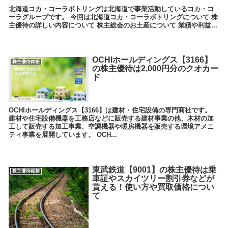
北海道コカ・コーラボトリングは北海道で事業活動しているコカ・コ
ーラグループです。 今回は北海道コカ・コーラボトリングについて 株
主優待の詳しい内容について 株主総会のお土産について 業績や利益...
OCHIホールディングス【3166】
株主優待銘柄
の株主優待は2,000円分のクオカー
ド
OCHIホールディングス【3166】は建材・住宅設備の専門商社です。
建材や住宅設備機器を工務店などに販売する建材事業の他、木材の加
工して販売する加工事業、空調機器や暖房機器を販売する環境アメニ
ティ事業を展開しています。 OCH...
東武鉄道【9001】の株主優待は乗
株主優待銘柄
車証やスカイツリー割引券などが
貰える！使い方や買取価格につい
て