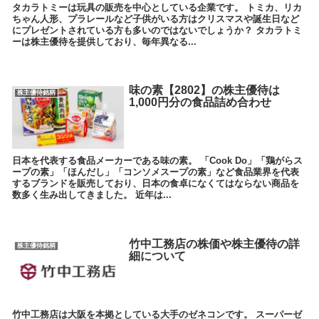
タカラトミーは玩具の販売を中心としている企業です。 トミカ、リカ
ちゃん人形、プラレールなど子供がいる方はクリスマスや誕生日など
にプレゼントされている方も多いのではないでしょうか？ タカラトミ
ーは株主優待を提供しており、毎年異なる...
味の素【2802】の株主優待は
株主優待銘柄
1,000円分の食品詰め合わせ
日本を代表する食品メーカーである味の素。 「Cook Do」「鶏がらス
ープの素」「ほんだし」「コンソメスープの素」など食品業界を代表
するブランドを販売しており、日本の食卓になくてはならない商品を
数多く生み出してきました。 近年は...
竹中工務店の株価や株主優待の詳
株主優待銘柄
細について
竹中工務店は大阪を本拠としている大手のゼネコンです。 スーパーゼ