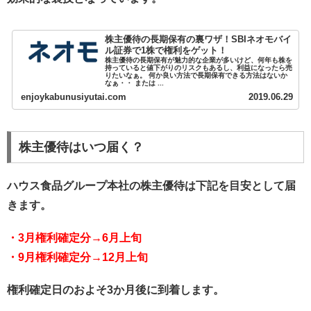
株主優待の長期保有の裏ワザ！SBIネオモバイ
ル証券で1株で権利をゲット！
株主優待の長期保有が魅力的な企業が多いけど、何年も株を
持っていると値下がりのリスクもあるし、利益になったら売
りたいなぁ。 何か良い方法で長期保有できる方法はないか
なぁ・・ または ...
enjoykabunusiyutai.com
2019.06.29
株主優待はいつ届く？
ハウス食品グループ本社の株主優待は下記を目安として届
きます。
・3月権利確定分→6月上旬
・9月権利確定分→12月上旬
権利確定日のおよそ3か月後に到着します。